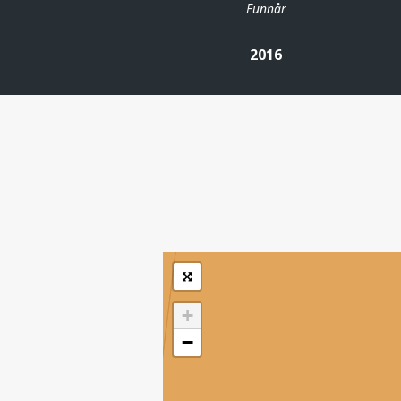
Funnår
2016
| ©
Leaflet
|
Kartverket
Inneholder data
under norsk lisens
for offentlige data
(
)
NLOD
tilgjengeliggjort av
Sokkeldirektoratet
+
−