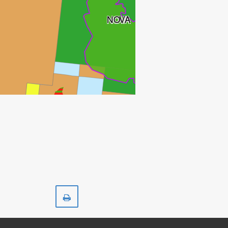
NOVA
ING
Skriv
ut