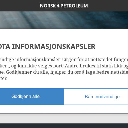
NORSK
PETROLEUM
DTA INFORMASJONSKAPSLER
35/8-6 A (ROBBINS
ndige informasjonskapsler sørger for at nettstedet funge
kert, og kan ikke velges bort. Andre brukes til statistikk o
se. Godkjenner du alle, hjelper du oss å lage bedre nettsid
ter.
Godkjenn alle
Bare nødvendige