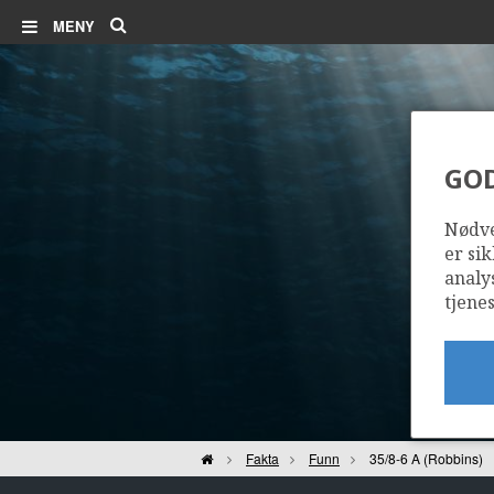
Søk
MENY
GO
Nødve
er sik
analy
tjenes
Hjem
Fakta
Funn
35/8-6 A (Robbins)