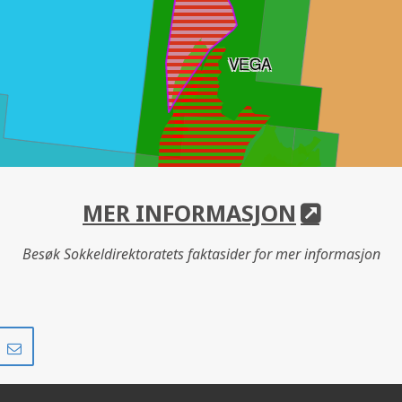
VEGA
MER INFORMASJON
Besøk Sokkeldirektoratets faktasider for mer informasjon
BYRD
Del
Del
på
i
r
LinkedIn
e-
post