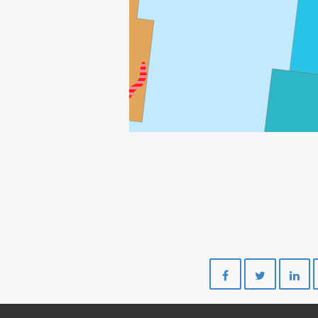
Del
Del
på
på
Facebook
Twitte