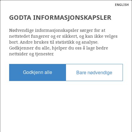
ENGLISH
Søk
N
P
MENY
GODTA INFORMASJONSKAPSLER
Ordlist
Energik
6406/3-10 (BERGKNAPP)
Nødvendige informasjonskapsler sørger for at
nettstedet fungerer og er sikkert, og kan ikke velges
bort. Andre brukes til statistikk og analyse.
Godkjenner du alle, hjelper du oss å lage bedre
nettsider og tjenester.
Funnår
2020
Godkjenn alle
Bare nødvendige
Område
NORSKEHAVET
Status
UTVINNING I AVKLARINGSFASE
Operatør:
Harbour Energy Norge AS