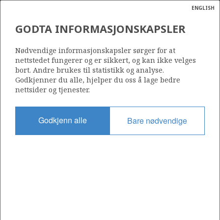
ENGLISH
Søk
N
P
MENY
GODTA INFORMASJONSKAPSLER
TRESTAKK
Ordlist
Energik
6406/6-4 S (TVILLINGEN SØR)
Nødvendige informasjonskapsler sørger for at
nettstedet fungerer og er sikkert, og kan ikke velges
bort. Andre brukes til statistikk og analyse.
Godkjenner du alle, hjelper du oss å lage bedre
nettsider og tjenester.
Funnår
2015
Godkjenn alle
Bare nødvendige
Område
NORSKEHAVET
Status
UTVINNING LITE SANNSYNLIG
Operatør:
a
Equinor Energy AS
sens
ata