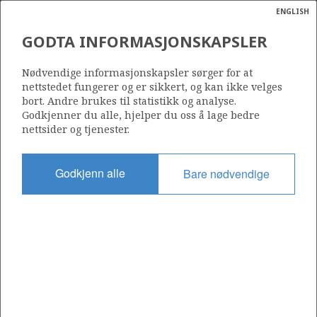
ENGLISH
Søk
N
P
MENY
GODTA INFORMASJONSKAPSLER
Ordlist
Energik
6407/7-8 (NOATUN)
Nødvendige informasjonskapsler sørger for at
nettstedet fungerer og er sikkert, og kan ikke velges
bort. Andre brukes til statistikk og analyse.
Godkjenner du alle, hjelper du oss å lage bedre
nettsider og tjenester.
Funnår
2008
Godkjenn alle
Bare nødvendige
Område
NORSKEHAVET
Status
UTVINNING SANNSYNLIG, IKKE AVKLART
Operatør:
Equinor Energy AS