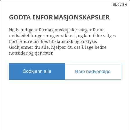
ENGLISH
Søk
N
P
MENY
GODTA INFORMASJONSKAPSLER
Ordlist
Energik
7120/1-2
Nødvendige informasjonskapsler sørger for at
nettstedet fungerer og er sikkert, og kan ikke velges
bort. Andre brukes til statistikk og analyse.
Godkjenner du alle, hjelper du oss å lage bedre
nettsider og tjenester.
Funnår
1989
Godkjenn alle
Bare nødvendige
Område
BARENTSHAVET
a
sens
Status
ata
UTVINNING LITE SANNSYNLIG
t av
ratet