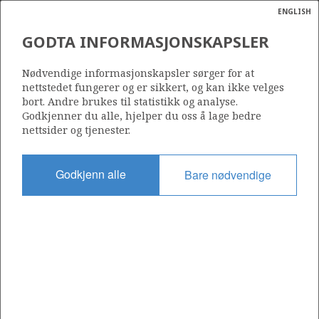
ENGLISH
Søk
N
P
MENY
GODTA INFORMASJONSKAPSLER
Ordlist
Energik
7122/8-1 S (COUNTACH S2)
Nødvendige informasjonskapsler sørger for at
nettstedet fungerer og er sikkert, og kan ikke velges
bort. Andre brukes til statistikk og analyse.
Godkjenner du alle, hjelper du oss å lage bedre
nettsider og tjenester.
Funnår
2023
Godkjenn alle
Bare nødvendige
Område
BARENTSHAVET
Status
UTVINNING SANNSYNLIG, IKKE AVKLART
Operatør:
Vår Energi ASA