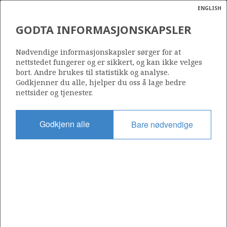
ENGLISH
Søk
N
P
MENY
GODTA INFORMASJONSKAPSLER
Ordlist
Energik
7219/12-1 (FILICUDI)
Nødvendige informasjonskapsler sørger for at
nettstedet fungerer og er sikkert, og kan ikke velges
bort. Andre brukes til statistikk og analyse.
Godkjenner du alle, hjelper du oss å lage bedre
nettsider og tjenester.
Funnår
2017
Godkjenn alle
Bare nødvendige
Område
BARENTSHAVET
a
sens
Status
ata
UTVINNING LITE SANNSYNLIG
t av
ratet