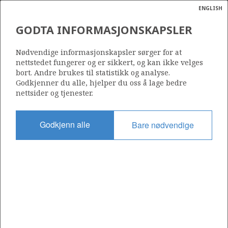
ENGLISH
Søk
N
P
MENY
GODTA INFORMASJONSKAPSLER
Ordlist
Energik
7220/7-CD-1 H
Nødvendige informasjonskapsler sørger for at
nettstedet fungerer og er sikkert, og kan ikke velges
bort. Andre brukes til statistikk og analyse.
Godkjenner du alle, hjelper du oss å lage bedre
nettsider og tjenester.
Funnår
2025
Godkjenn alle
Bare nødvendige
Område
BARENTSHAVET
Status
UTVINNING IKKE EVALUERT
Operatør:
Equinor Energy AS