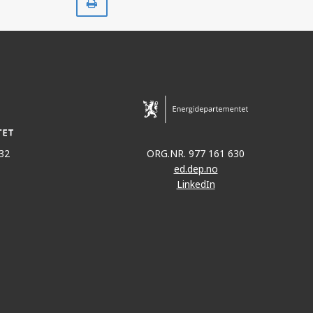
ut
32
ORG.NR. 977 161 630
ed.dep.no
LinkedIn