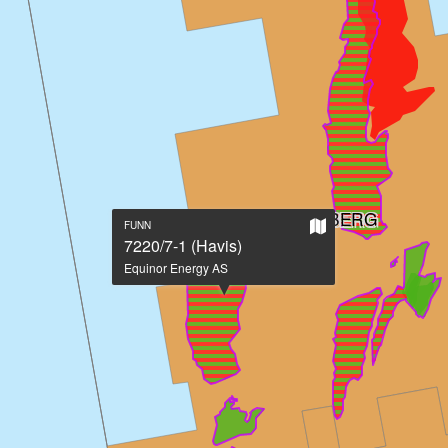
JOHAN CASTBERG
Vis
FUNN
på
7220/7-1 (Havis)
stort
Equinor Energy AS
kart