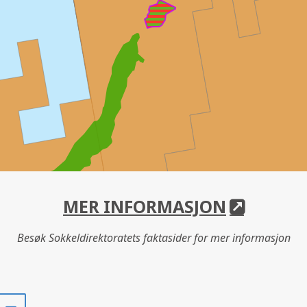
MER INFORMASJON
Besøk Sokkeldirektoratets faktasider for mer informasjon
Del
Del