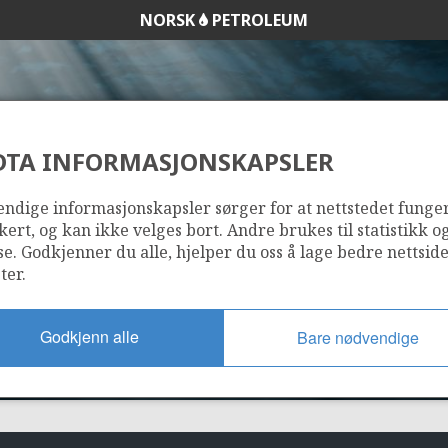
NORSK
PETROLEUM
DTA INFORMASJONSKAPSLER
7220/7-1 (HAVIS)
ndige informasjonskapsler sørger for at nettstedet funge
kert, og kan ikke velges bort. Andre brukes til statistikk o
se. Godkjenner du alle, hjelper du oss å lage bedre nettsid
ter.
Godkjenn alle
Bare nødvendige