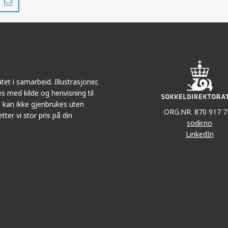
på
i
r
LinkedIn
e-
post
et i samarbeid. Illustrasjoner,
s med kilde og henvisning til
 kan ikke gjenbrukes uten
ORG.NR. 870 917 7
tter vi stor pris på din
sodir.no
LinkedIn