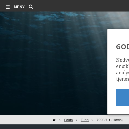
Søk
MENY
GO
Nødve
er sik
analy
tjenes
Hjem
Fakta
Funn
7220/7-1 (Havis)