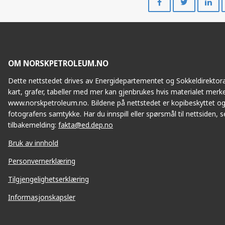
på
på
Facebook
Twitte
OM NORSKPETROLEUM.NO
Dette nettstedet drives av Energidepartementet og Sokkeldirektorat
kart, grafer, tabeller med mer kan gjenbrukes hvis materialet merke
www.norskpetroleum.no. Bildene på nettstedet er kopibeskyttet og
fotografens samtykke. Har du innspill eller spørsmål til nettsiden, se
tilbakemelding:
fakta@ed.dep.no
Bruk av innhold
Personvernerklæring
Tilgjengelighetserklæring
Informasjonskapsler