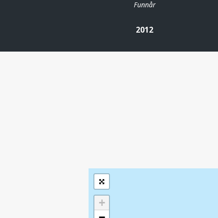
Funnår
2012
| ©
Leaflet
|
Kartverket
Inneholder data
under norsk lisens
for offentlige data
(
)
NLOD
tilgjengeliggjort av
Sokkeldirektoratet
+
−