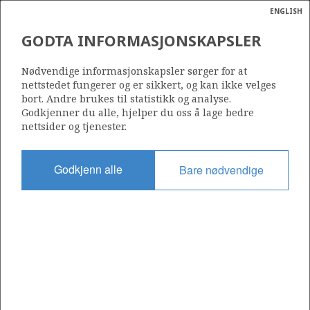
ENGLISH
Søk
N
P
MENY
GODTA INFORMASJONSKAPSLER
Ordlist
Energik
7220/7-2 S (SKAVL)
Nødvendige informasjonskapsler sørger for at
nettstedet fungerer og er sikkert, og kan ikke velges
bort. Andre brukes til statistikk og analyse.
Godkjenner du alle, hjelper du oss å lage bedre
nettsider og tjenester.
Funnår
2013
Godkjenn alle
Bare nødvendige
Område
BARENTSHAVET
Status
INCLUDED IN OTHER DISCOVERY
Operatør:
Equinor Energy AS