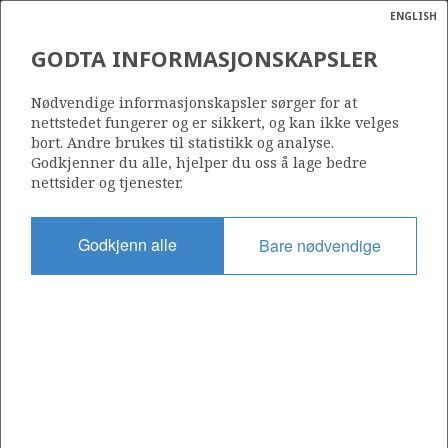
ENGLISH
Søk
N
P
MENY
GODTA INFORMASJONSKAPSLER
Ordlist
Energik
7222/11-1 (CAURUS)
Nødvendige informasjonskapsler sørger for at
nettstedet fungerer og er sikkert, og kan ikke velges
bort. Andre brukes til statistikk og analyse.
Godkjenner du alle, hjelper du oss å lage bedre
nettsider og tjenester.
Funnår
2008
Godkjenn alle
Bare nødvendige
Område
BARENTSHAVET
a
sens
Status
ata
UTVINNING LITE SANNSYNLIG
t av
ratet