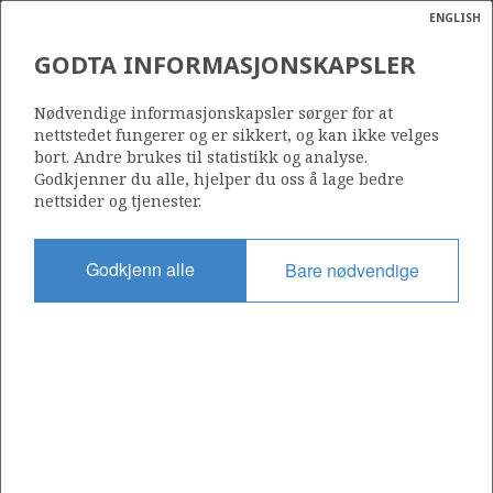
ENGLISH
Søk
N
P
MENY
GODTA INFORMASJONSKAPSLER
Ordlist
Energik
7223/5-1
Nødvendige informasjonskapsler sørger for at
nettstedet fungerer og er sikkert, og kan ikke velges
bort. Andre brukes til statistikk og analyse.
Godkjenner du alle, hjelper du oss å lage bedre
nettsider og tjenester.
Funnår
2009
Godkjenn alle
Bare nødvendige
Område
BARENTSHAVET
a
sens
Status
ata
UTVINNING LITE SANNSYNLIG
t av
ratet