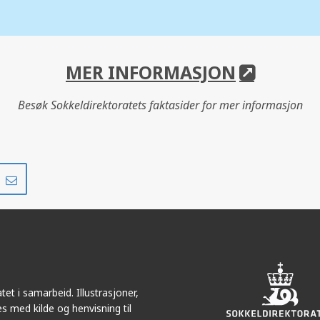
MER INFORMASJON
Besøk Sokkeldirektoratets faktasider for mer informasjon
Del
Del
på
i
r
LinkedIn
e-
post
et i samarbeid. Illustrasjoner,
s med kilde og henvisning til