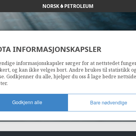
NORSK
PETROLEUM
DTA INFORMASJONSKAPSLER
7316/5-1
ndige informasjonskapsler sørger for at nettstedet funge
kert, og kan ikke velges bort. Andre brukes til statistikk o
se. Godkjenner du alle, hjelper du oss å lage bedre nettsid
ter.
Godkjenn alle
Bare nødvendige