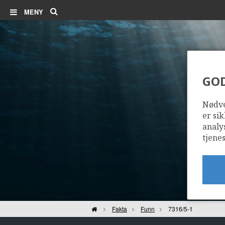
Søk
MENY
GO
Nødve
er sik
analy
tjenes
Hjem
Fakta
Funn
7316/5-1