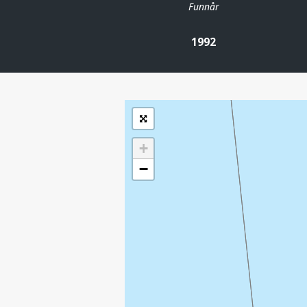
Funnår
| ©
Leaflet
|
Kartverket
Inneholder data
1992
under norsk lisens
for offentlige data
(
)
NLOD
tilgjengeliggjort av
Sokkeldirektoratet
+
−