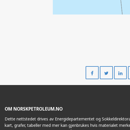
Del
Del
på
på
Facebook
Twitte
OM NORSKPETROLEUM.NO
Dette nettstedet drives av Energidepartementet og Sokkeldirektorat
kart, grafer, tabeller med mer kan gjenbrukes hvis materialet merke