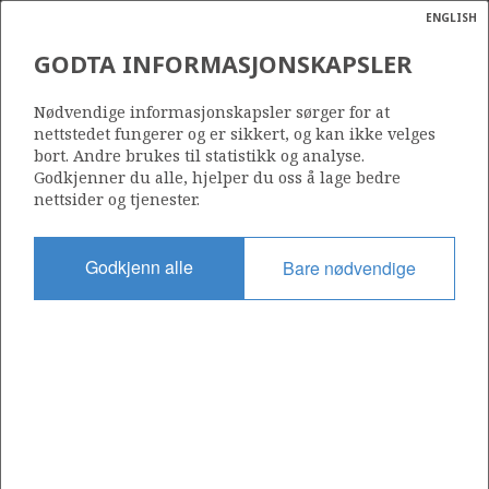
ENGLISH
Søk
N
P
MENY
GODTA INFORMASJONSKAPSLER
Ordlist
Energik
7324/8-1 (WISTING)
Nødvendige informasjonskapsler sørger for at
nettstedet fungerer og er sikkert, og kan ikke velges
bort. Andre brukes til statistikk og analyse.
Godkjenner du alle, hjelper du oss å lage bedre
nettsider og tjenester.
Funnår
2013
Godkjenn alle
Bare nødvendige
Område
BARENTSHAVET
Status
UTVINNING I AVKLARINGSFASE
Operatør:
Equinor Energy AS