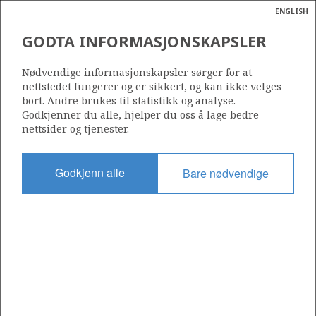
ENGLISH
Søk
N
P
MENY
GODTA INFORMASJONSKAPSLER
Ordlist
Energik
15/5-6
Nødvendige informasjonskapsler sørger for at
nettstedet fungerer og er sikkert, og kan ikke velges
bort. Andre brukes til statistikk og analyse.
Godkjenner du alle, hjelper du oss å lage bedre
nettsider og tjenester.
Lisens
048
Godkjenn alle
Bare nødvendige
Startdato
20.06.1997
Status
P&A
Fasilitet
BYFORD DOLPHIN
Operatør: