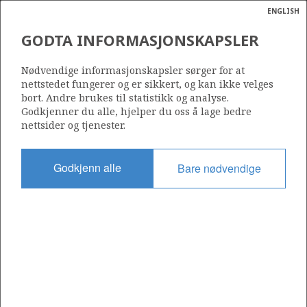
ENGLISH
Søk
N
P
MENY
GODTA INFORMASJONSKAPSLER
Ordlist
Energik
15/9-11
Nødvendige informasjonskapsler sørger for at
nettstedet fungerer og er sikkert, og kan ikke velges
bort. Andre brukes til statistikk og analyse.
Godkjenner du alle, hjelper du oss å lage bedre
nettsider og tjenester.
Lisens
046
Godkjenn alle
Bare nødvendige
Startdato
18.09.1981
Status
P&A
Fasilitet
ROSS RIG (1)
Operatør: