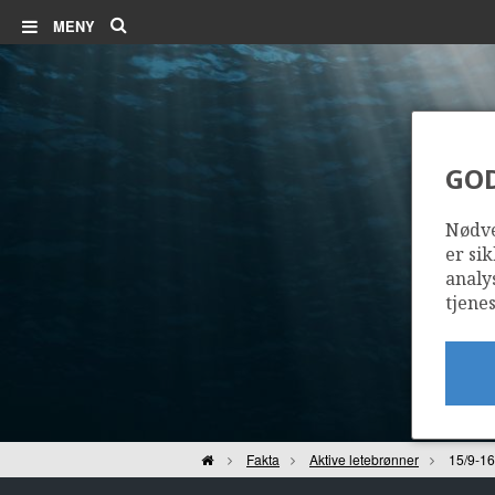
Søk
MENY
GO
Nødve
er sik
analy
tjenes
Hjem
Fakta
Aktive letebrønner
15/9-16