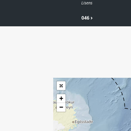
Lisens
046
| ©
Leaflet
|
Kartverket
Inneholder data
under norsk lisens
for offentlige data
(
)
NLOD
tilgjengeliggjort av
Sokkeldirektoratet
+
−