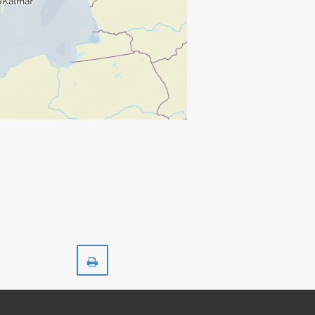
Skriv
ut