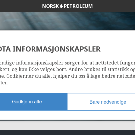
NORSK
PETROLEUM
DTA INFORMASJONSKAPSLER
15/9-16
ndige informasjonskapsler sørger for at nettstedet funge
kert, og kan ikke velges bort. Andre brukes til statistikk o
se. Godkjenner du alle, hjelper du oss å lage bedre nettsid
ter.
Godkjenn alle
Bare nødvendige