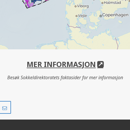
MER INFORMASJON
Besøk Sokkeldirektoratets faktasider for mer informasjon
Del
Del
på
i
r
LinkedIn
e-
post