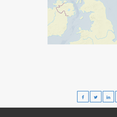
Del
Del
på
på
Facebook
Twitte