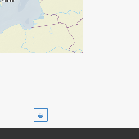
Skriv
ut