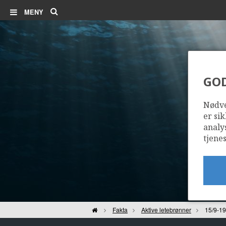
Søk
MENY
GO
Nødve
er sik
analy
tjenes
Hjem
Fakta
Aktive letebrønner
15/9-1