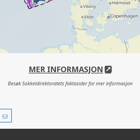
MER INFORMASJON
Besøk Sokkeldirektoratets faktasider for mer informasjon
Del
Del
på
i
r
LinkedIn
e-
post