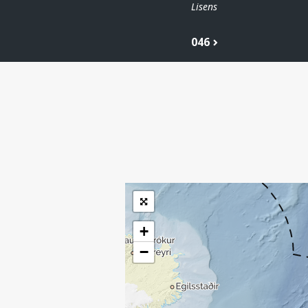
Lisens
046
| ©
Leaflet
|
Kartverket
Inneholder data
under norsk lisens
for offentlige data
(
)
NLOD
tilgjengeliggjort av
Sokkeldirektoratet
+
−