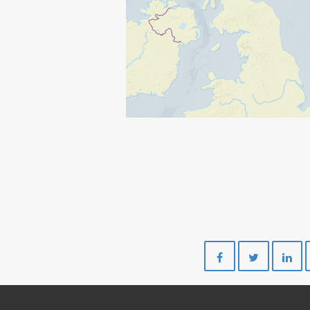
Del
Del
på
på
Facebook
Twitte