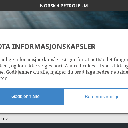
NORSK
PETROLEUM
DTA INFORMASJONSKAPSLER
15/9-19 SR2
ndige informasjonskapsler sørger for at nettstedet funge
kert, og kan ikke velges bort. Andre brukes til statistikk o
se. Godkjenner du alle, hjelper du oss å lage bedre nettsid
ter.
Godkjenn alle
Bare nødvendige
9 SR2