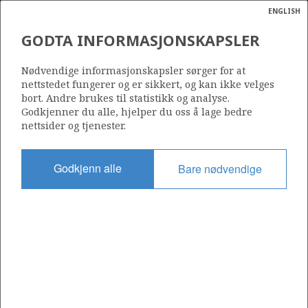
ENGLISH
Søk
N
P
MENY
GODTA INFORMASJONSKAPSLER
Ordlist
Energik
15/9-7
Nødvendige informasjonskapsler sørger for at
nettstedet fungerer og er sikkert, og kan ikke velges
bort. Andre brukes til statistikk og analyse.
Godkjenner du alle, hjelper du oss å lage bedre
nettsider og tjenester.
Lisens
046
Godkjenn alle
Bare nødvendige
Startdato
26.12.1980
Status
P&A
Fasilitet
NORDRAUG
Operatør: