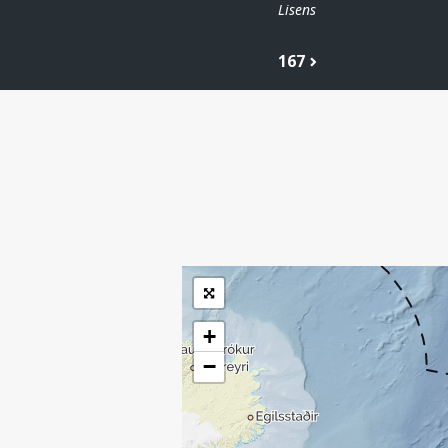
Lisens
167
| ©
Leaflet
|
Kartverket
Inneholder data
under norsk lisens
for offentlige data
(
)
NLOD
tilgjengeliggjort av
Sokkeldirektoratet
+
−