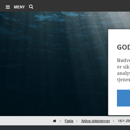
Søk
MENY
GO
Nødve
er sik
analy
tjenes
Hjem
Fakta
Aktive letebrønner
16/1-29