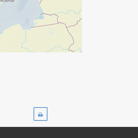
Skriv
ut