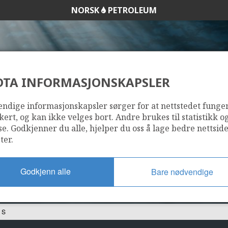
NORSK
PETROLEUM
DTA INFORMASJONSKAPSLER
16/1-29 S
ndige informasjonskapsler sørger for at nettstedet funge
kert, og kan ikke velges bort. Andre brukes til statistikk o
se. Godkjenner du alle, hjelper du oss å lage bedre nettsid
ter.
Godkjenn alle
Bare nødvendige
 S