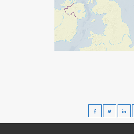
Del
Del
på
på
Facebook
Twitte