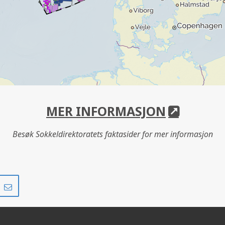
MER INFORMASJON
Besøk Sokkeldirektoratets faktasider for mer informasjon
Del
Del
på
i
r
LinkedIn
e-
post