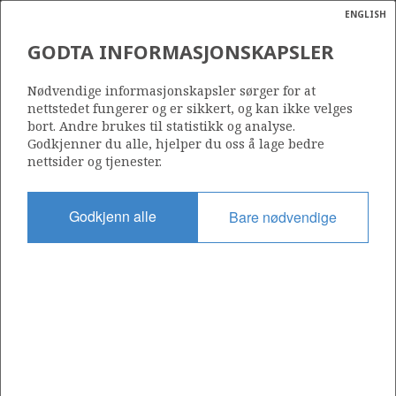
ENGLISH
Søk
N
P
MENY
GODTA INFORMASJONSKAPSLER
Ordlist
Energik
2/11-1
Nødvendige informasjonskapsler sørger for at
nettstedet fungerer og er sikkert, og kan ikke velges
bort. Andre brukes til statistikk og analyse.
Godkjenner du alle, hjelper du oss å lage bedre
nettsider og tjenester.
Lisens
033
Godkjenn alle
Bare nødvendige
Startdato
14.07.1969
Status
P&A
Fasilitet
ORION
Operatør: