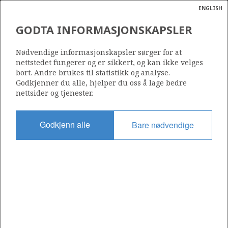
ENGLISH
Søk
N
P
MENY
GODTA INFORMASJONSKAPSLER
Ordlist
Energik
2/11-3
Nødvendige informasjonskapsler sørger for at
nettstedet fungerer og er sikkert, og kan ikke velges
bort. Andre brukes til statistikk og analyse.
Godkjenner du alle, hjelper du oss å lage bedre
nettsider og tjenester.
Lisens
033
Godkjenn alle
Bare nødvendige
Startdato
10.10.1977
Status
P&A
Fasilitet
DYVI BETA
Operatør: