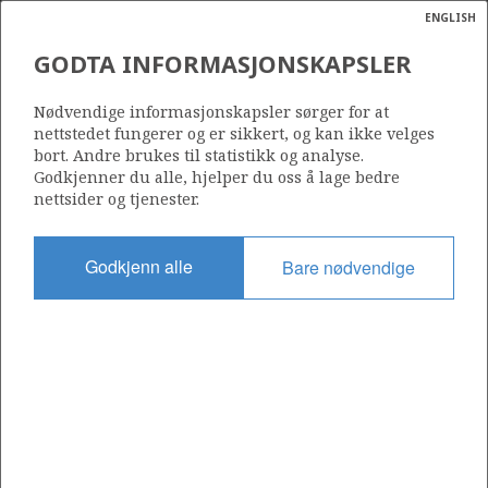
ENGLISH
Søk
N
P
MENY
GODTA INFORMASJONSKAPSLER
Ordlist
Energik
25/2-13
Nødvendige informasjonskapsler sørger for at
nettstedet fungerer og er sikkert, og kan ikke velges
bort. Andre brukes til statistikk og analyse.
Godkjenner du alle, hjelper du oss å lage bedre
nettsider og tjenester.
Lisens
026
Godkjenn alle
Bare nødvendige
Startdato
06.09.1989
Status
P&A
Fasilitet
WEST VANGUARD
Operatør: