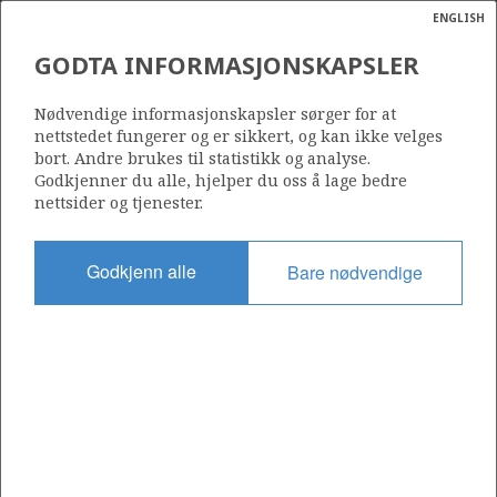
ENGLISH
Søk
N
P
MENY
GODTA INFORMASJONSKAPSLER
Ordlist
Energik
2/5-2
Nødvendige informasjonskapsler sørger for at
nettstedet fungerer og er sikkert, og kan ikke velges
bort. Andre brukes til statistikk og analyse.
Godkjenner du alle, hjelper du oss å lage bedre
nettsider og tjenester.
Lisens
006
Godkjenn alle
Bare nødvendige
Startdato
15.01.1971
Status
P&A
Fasilitet
MÆRSK EXPLORER
Operatør: