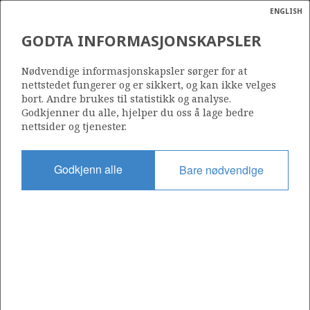
ENGLISH
Søk
N
P
MENY
GODTA INFORMASJONSKAPSLER
Ordlist
Energik
25/4-3
Nødvendige informasjonskapsler sørger for at
nettstedet fungerer og er sikkert, og kan ikke velges
bort. Andre brukes til statistikk og analyse.
Godkjenner du alle, hjelper du oss å lage bedre
nettsider og tjenester.
Lisens
036
Godkjenn alle
Bare nødvendige
Startdato
13.10.1974
Status
P&A
Fasilitet
DEEPSEA DRILLER
Operatør: