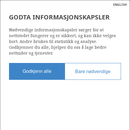
ENGLISH
Søk
N
P
MENY
GODTA INFORMASJONSKAPSLER
Ordlist
Energik
25/1-7 R3
Nødvendige informasjonskapsler sørger for at
nettstedet fungerer og er sikkert, og kan ikke velges
bort. Andre brukes til statistikk og analyse.
Godkjenner du alle, hjelper du oss å lage bedre
nettsider og tjenester.
Lisens
024
Godkjenn alle
Bare nødvendige
Startdato
15.04.1989
Status
SUSPENDED
Fasilitet
WEST VANGUARD
Operatør: