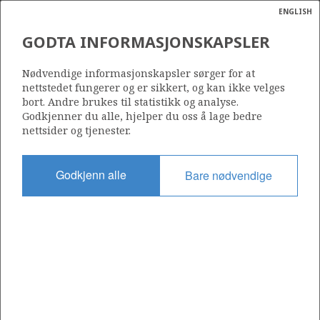
ENGLISH
Søk
N
P
MENY
GODTA INFORMASJONSKAPSLER
Ordlist
Energik
25/7-6
Nødvendige informasjonskapsler sørger for at
nettstedet fungerer og er sikkert, og kan ikke velges
bort. Andre brukes til statistikk og analyse.
Godkjenner du alle, hjelper du oss å lage bedre
nettsider og tjenester.
Lisens
203
Godkjenn alle
Bare nødvendige
Startdato
13.09.2000
Status
P&A
Fasilitet
SCARABEO 6
Operatør: