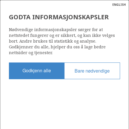
ENGLISH
Søk
N
P
MENY
GODTA INFORMASJONSKAPSLER
Ordlist
Energik
30/9-26 S
Nødvendige informasjonskapsler sørger for at
nettstedet fungerer og er sikkert, og kan ikke velges
bort. Andre brukes til statistikk og analyse.
Godkjenner du alle, hjelper du oss å lage bedre
nettsider og tjenester.
Lisens
079
Godkjenn alle
Bare nødvendige
Startdato
10.11.2014
Status
P&A
Fasilitet
SONGA DELTA
Operatør: