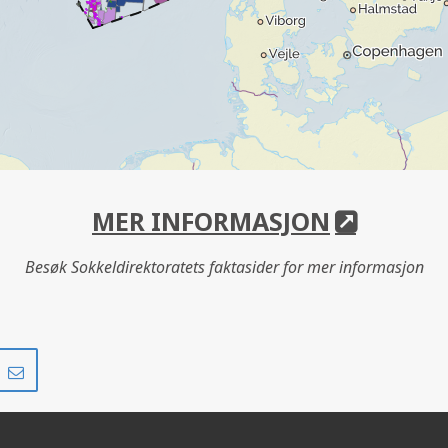
MER INFORMASJON
Besøk Sokkeldirektoratets faktasider for mer informasjon
Del
Del
på
i
r
LinkedIn
e-
post