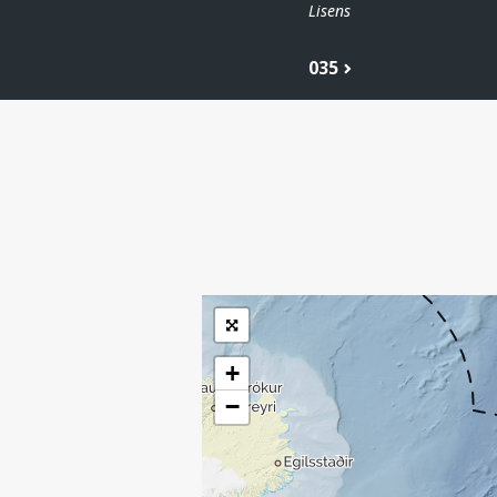
Lisens
035
| ©
Leaflet
|
Kartverket
Inneholder data
under norsk lisens
for offentlige data
(
)
NLOD
tilgjengeliggjort av
Sokkeldirektoratet
+
−