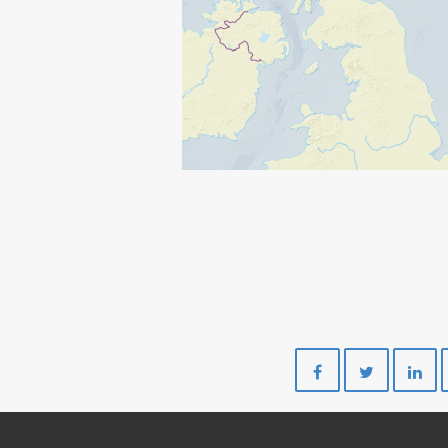
Del
Del
på
på
Facebook
Twitte