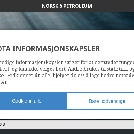
NORSK
PETROLEUM
DTA INFORMASJONSKAPSLER
30/11-12 S
ndige informasjonskapsler sørger for at nettstedet funge
kert, og kan ikke velges bort. Andre brukes til statistikk o
se. Godkjenner du alle, hjelper du oss å lage bedre nettsid
ter.
Godkjenn alle
Bare nødvendige
2 S