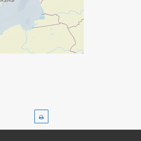
Skriv
ut