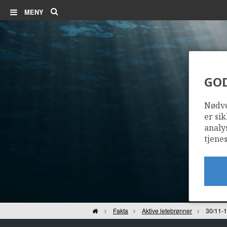
Søk
MENY
GO
Nødve
er sik
analy
tjenes
Hjem
Fakta
Aktive letebrønner
30/11-1