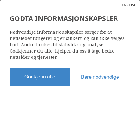
ENGLISH
Søk
N
P
MENY
GODTA INFORMASJONSKAPSLER
Ordlist
Energik
30/3-1 R
Nødvendige informasjonskapsler sørger for at
nettstedet fungerer og er sikkert, og kan ikke velges
bort. Andre brukes til statistikk og analyse.
Godkjenner du alle, hjelper du oss å lage bedre
nettsider og tjenester.
Lisens
052
Godkjenn alle
Bare nødvendige
Startdato
01.02.1982
Status
P&A
Fasilitet
DYVI DELTA
Operatør: