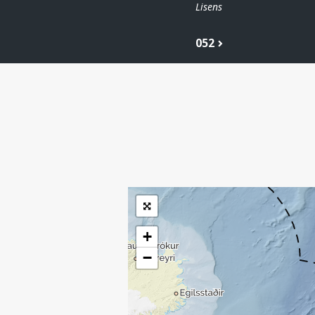
Lisens
052
| ©
Leaflet
|
Kartverket
Inneholder data
under norsk lisens
for offentlige data
(
)
NLOD
tilgjengeliggjort av
Sokkeldirektoratet
+
−