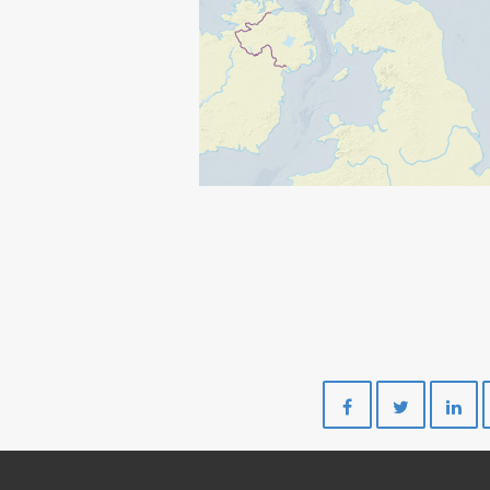
Del
Del
på
på
Facebook
Twitte