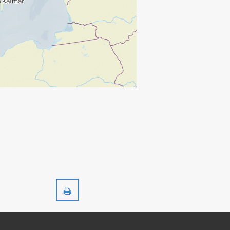
Skriv
ut