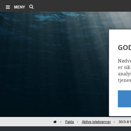
Søk
MENY
GO
Nødve
er sik
analy
tjenes
Hjem
Fakta
Aktive letebrønner
30/3-8 