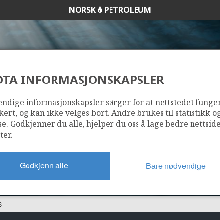
NORSK
PETROLEUM
DTA INFORMASJONSKAPSLER
30/3-8 S
ndige informasjonskapsler sørger for at nettstedet funge
kert, og kan ikke velges bort. Andre brukes til statistikk o
se. Godkjenner du alle, hjelper du oss å lage bedre nettsid
ter.
Godkjenn alle
Bare nødvendige
S