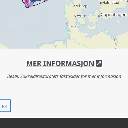
MER INFORMASJON
Besøk Sokkeldirektoratets faktasider for mer informasjon
Del
Del
på
i
r
LinkedIn
e-
post