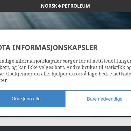
NORSK
PETROLEUM
DTA INFORMASJONSKAPSLER
30/9-1
ndige informasjonskapsler sørger for at nettstedet funge
kert, og kan ikke velges bort. Andre brukes til statistikk o
se. Godkjenner du alle, hjelper du oss å lage bedre nettsid
ter.
Godkjenn alle
Bare nødvendige