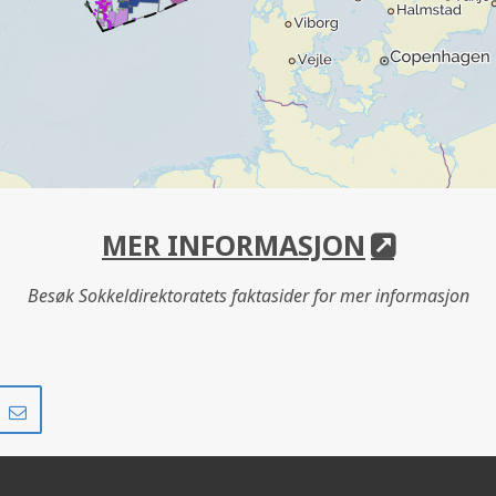
MER INFORMASJON
Besøk Sokkeldirektoratets faktasider for mer informasjon
Del
Del
på
i
r
LinkedIn
e-
post