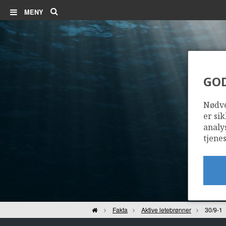
Søk
MENY
GO
Nødve
er sik
analy
tjenes
Hjem
Fakta
Aktive letebrønner
30/9-1