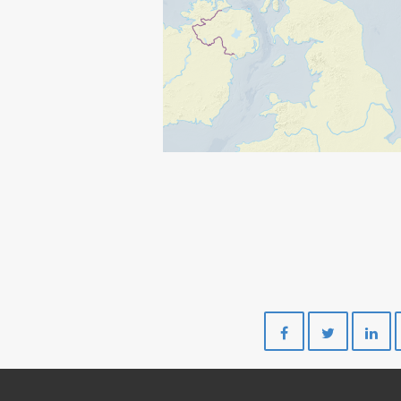
Del
Del
på
på
Facebook
Twitte