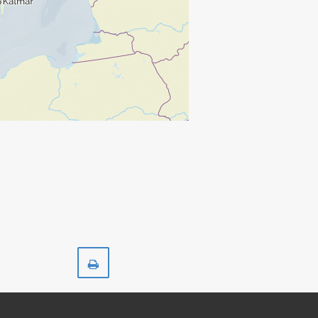
Skriv
ut