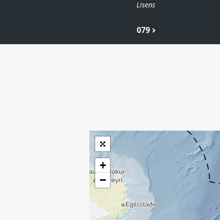
Lisens
079
| ©
Leaflet
|
Kartverket
Inneholder data
under norsk lisens
for offentlige data
(
)
NLOD
tilgjengeliggjort av
Sokkeldirektoratet
+
−