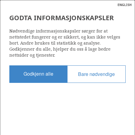
ENGLISH
Søk
N
P
MENY
GODTA INFORMASJONSKAPSLER
Ordlist
Energik
30/9-2
Nødvendige informasjonskapsler sørger for at
nettstedet fungerer og er sikkert, og kan ikke velges
bort. Andre brukes til statistikk og analyse.
Godkjenner du alle, hjelper du oss å lage bedre
nettsider og tjenester.
Lisens
079
Godkjenn alle
Bare nødvendige
Startdato
01.04.1983
Status
SUSPENDED
Fasilitet
NORTRYM
Operatør: