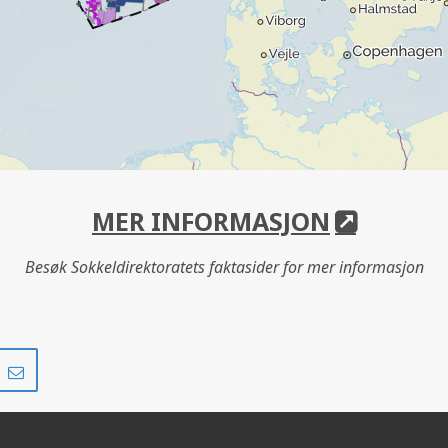
MER INFORMASJON
Besøk Sokkeldirektoratets faktasider for mer informasjon
Del
Del
på
i
r
LinkedIn
e-
post