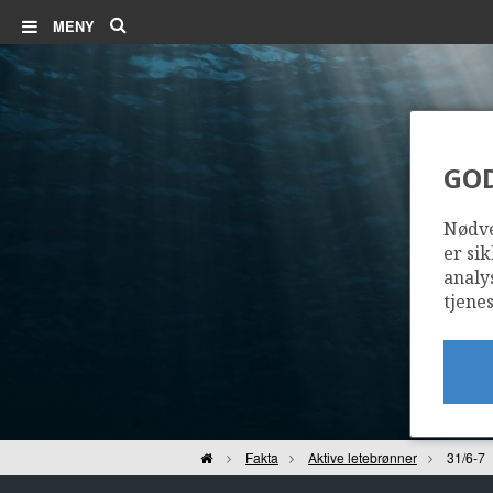
Søk
MENY
GO
Nødve
er sik
analy
tjenes
Hjem
Fakta
Aktive letebrønner
31/6-7