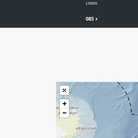
Lisens
085
| ©
Leaflet
|
Kartverket
Inneholder data
under norsk lisens
for offentlige data
(
)
NLOD
tilgjengeliggjort av
Sokkeldirektoratet
+
−