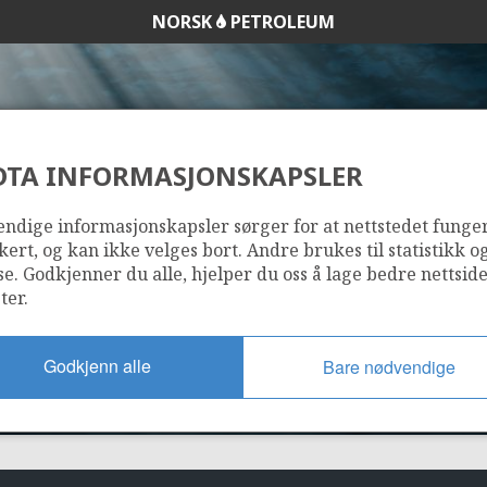
NORSK
PETROLEUM
DTA INFORMASJONSKAPSLER
31/6-7
ndige informasjonskapsler sørger for at nettstedet funge
kert, og kan ikke velges bort. Andre brukes til statistikk o
se. Godkjenner du alle, hjelper du oss å lage bedre nettsid
ter.
Godkjenn alle
Bare nødvendige