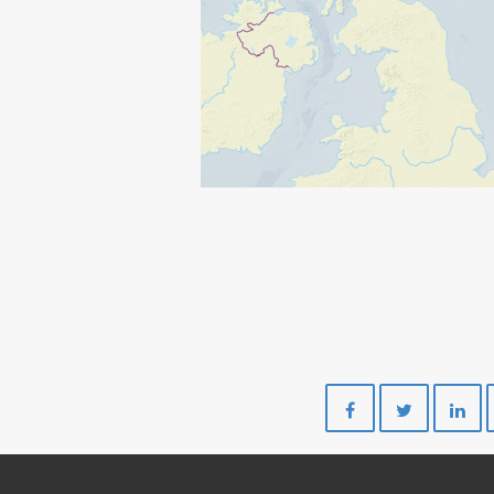
Del
Del
på
på
Facebook
Twitte