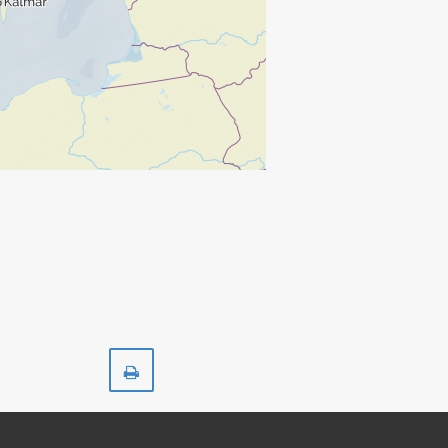
Skriv
ut