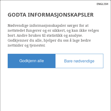
ENGLISH
Søk
N
P
MENY
GODTA INFORMASJONSKAPSLER
Ordlist
Energik
31/6-8
Nødvendige informasjonskapsler sørger for at
nettstedet fungerer og er sikkert, og kan ikke velges
bort. Andre brukes til statistikk og analyse.
Godkjenner du alle, hjelper du oss å lage bedre
nettsider og tjenester.
Lisens
085
Godkjenn alle
Bare nødvendige
Startdato
14.04.1985
Status
SUSPENDED
Fasilitet
TREASURE SEEKER
Operatør: