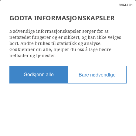
ENGLISH
Søk
N
P
MENY
GODTA INFORMASJONSKAPSLER
Ordlist
Energik
33/12-1
Nødvendige informasjonskapsler sørger for at
nettstedet fungerer og er sikkert, og kan ikke velges
bort. Andre brukes til statistikk og analyse.
Godkjenner du alle, hjelper du oss å lage bedre
nettsider og tjenester.
Lisens
037
Godkjenn alle
Bare nødvendige
Startdato
01.12.1973
Status
P&A
a
sens
Fasilitet
ata
WAAGE DRILL I
t av
ratet