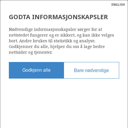
ENGLISH
Søk
N
P
MENY
GODTA INFORMASJONSKAPSLER
Ordlist
Energik
34/10-22
Nødvendige informasjonskapsler sørger for at
nettstedet fungerer og er sikkert, og kan ikke velges
bort. Andre brukes til statistikk og analyse.
Godkjenner du alle, hjelper du oss å lage bedre
nettsider og tjenester.
Lisens
050
Godkjenn alle
Bare nødvendige
Startdato
25.10.1984
Status
P&A
Fasilitet
DYVI DELTA
Operatør: