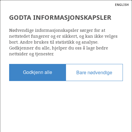
ENGLISH
Søk
N
P
MENY
GODTA INFORMASJONSKAPSLER
Ordlist
Energik
34/10-28
Nødvendige informasjonskapsler sørger for at
nettstedet fungerer og er sikkert, og kan ikke velges
bort. Andre brukes til statistikk og analyse.
Godkjenner du alle, hjelper du oss å lage bedre
nettsider og tjenester.
Lisens
050
Godkjenn alle
Bare nødvendige
Startdato
02.01.1986
Status
JUNKED
Fasilitet
DYVI STENA
Operatør: