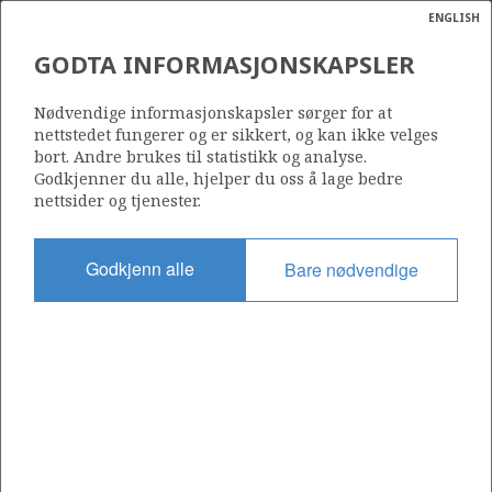
ENGLISH
Søk
N
P
MENY
GODTA INFORMASJONSKAPSLER
Ordlist
Energik
34/10-29
Nødvendige informasjonskapsler sørger for at
nettstedet fungerer og er sikkert, og kan ikke velges
bort. Andre brukes til statistikk og analyse.
Godkjenner du alle, hjelper du oss å lage bedre
nettsider og tjenester.
Lisens
050
Godkjenn alle
Bare nødvendige
Startdato
27.12.1985
Status
P&A
Fasilitet
WEST VENTURE OLD
Operatør: