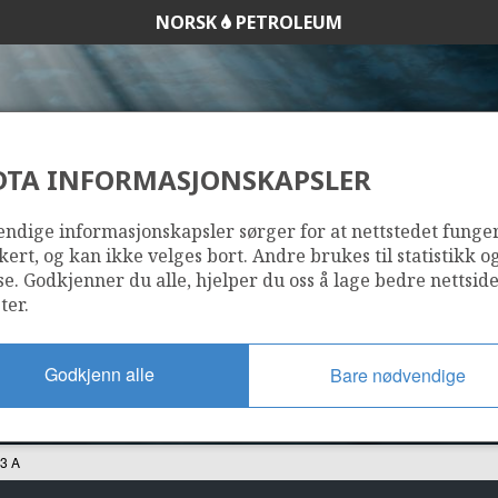
NORSK
PETROLEUM
DTA INFORMASJONSKAPSLER
34/10-33 A
ndige informasjonskapsler sørger for at nettstedet funge
kert, og kan ikke velges bort. Andre brukes til statistikk o
se. Godkjenner du alle, hjelper du oss å lage bedre nettsid
ter.
Godkjenn alle
Bare nødvendige
3 A