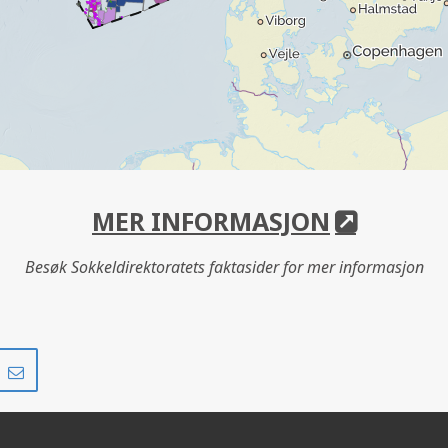
MER INFORMASJON
Besøk Sokkeldirektoratets faktasider for mer informasjon
Del
Del
på
i
r
LinkedIn
e-
post