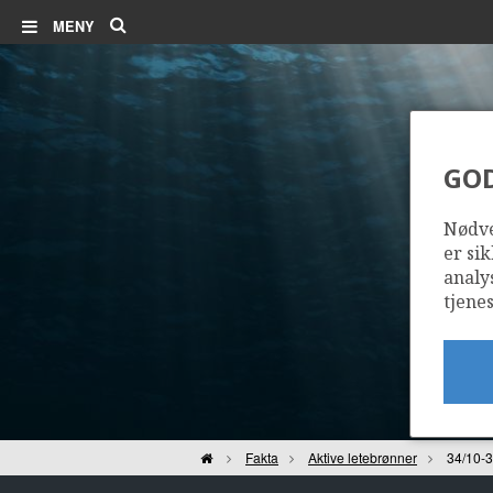
Søk
MENY
GO
Nødve
er sik
analy
tjenes
Hjem
Fakta
Aktive letebrønner
34/10-3