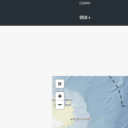
Lisens
050
| ©
Leaflet
|
Kartverket
Inneholder data
under norsk lisens
for offentlige data
(
)
NLOD
tilgjengeliggjort av
Sokkeldirektoratet
+
−