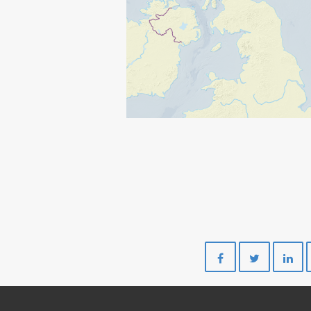
Del
Del
på
på
Facebook
Twitte