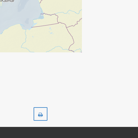
Skriv
ut