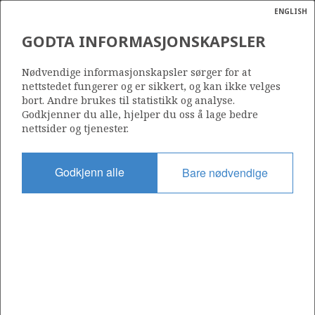
ENGLISH
Søk
N
P
MENY
GODTA INFORMASJONSKAPSLER
Ordlist
Energik
34/10-45 A
Nødvendige informasjonskapsler sørger for at
nettstedet fungerer og er sikkert, og kan ikke velges
bort. Andre brukes til statistikk og analyse.
Godkjenner du alle, hjelper du oss å lage bedre
nettsider og tjenester.
Lisens
050
Godkjenn alle
Bare nødvendige
Startdato
12.01.2002
Status
RE-CLASS TO DEV
Fasilitet
GULLFAKS B
Operatør: