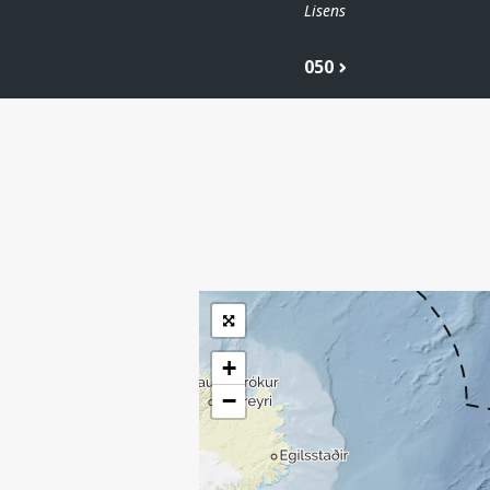
Lisens
050
| ©
Leaflet
|
Kartverket
Inneholder data
under norsk lisens
for offentlige data
(
)
NLOD
tilgjengeliggjort av
Sokkeldirektoratet
+
−