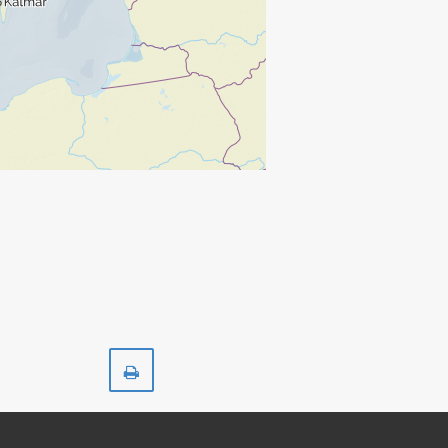
Skriv
ut