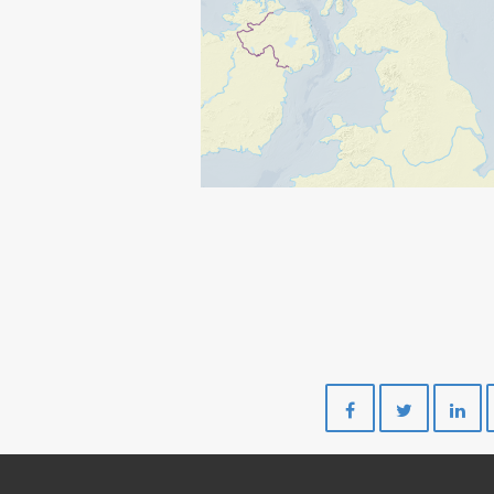
Del
Del
på
på
Facebook
Twitte