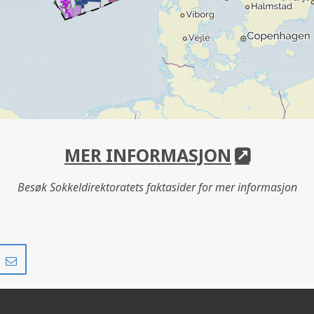
MER INFORMASJON
Besøk Sokkeldirektoratets faktasider for mer informasjon
Del
Del
på
i
r
LinkedIn
e-
post