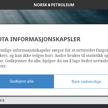
NORSK
PETROLEUM
DTA INFORMASJONSKAPSLER
34/10-45 S
ndige informasjonskapsler sørger for at nettstedet funge
kert, og kan ikke velges bort. Andre brukes til statistikk o
se. Godkjenner du alle, hjelper du oss å lage bedre nettsid
ter.
Godkjenn alle
Bare nødvendige
5 S