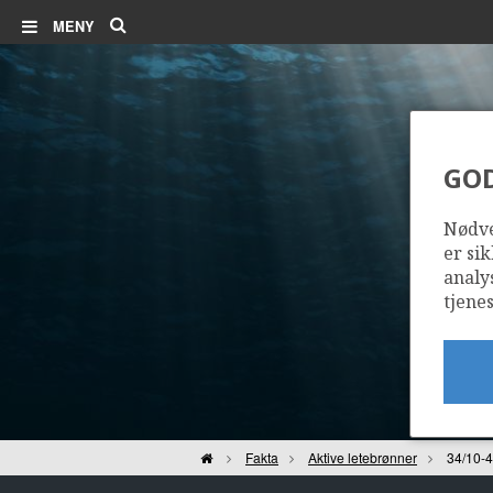
Søk
MENY
GO
Nødve
er sik
analy
tjenes
Hjem
Fakta
Aktive letebrønner
34/10-4