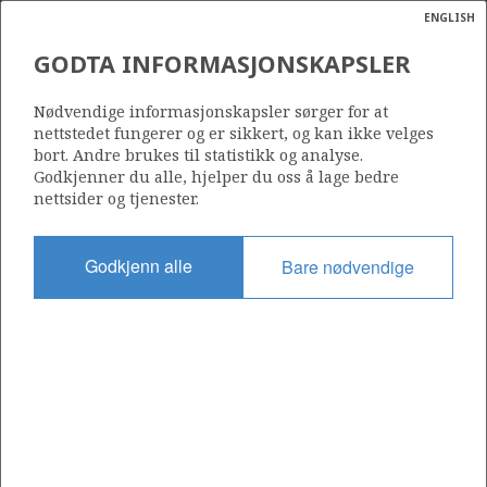
ENGLISH
Søk
N
P
MENY
GODTA INFORMASJONSKAPSLER
Ordlist
Energik
34/10-52 A
Nødvendige informasjonskapsler sørger for at
nettstedet fungerer og er sikkert, og kan ikke velges
bort. Andre brukes til statistikk og analyse.
Godkjenner du alle, hjelper du oss å lage bedre
nettsider og tjenester.
Lisens
050
Godkjenn alle
Bare nødvendige
Startdato
18.06.2011
Status
P&A
Fasilitet
DEEPSEA ATLANTIC
Operatør: