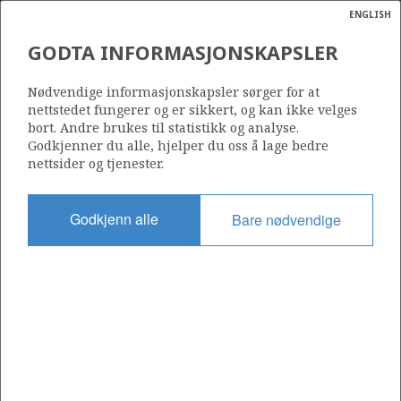
ENGLISH
Søk
N
P
MENY
GODTA INFORMASJONSKAPSLER
Ordlist
Energik
34/10-53 A
Nødvendige informasjonskapsler sørger for at
nettstedet fungerer og er sikkert, og kan ikke velges
bort. Andre brukes til statistikk og analyse.
Godkjenner du alle, hjelper du oss å lage bedre
nettsider og tjenester.
Lisens
050
Godkjenn alle
Bare nødvendige
Startdato
24.03.2011
Status
P&A
Fasilitet
DEEPSEA ATLANTIC
Operatør: