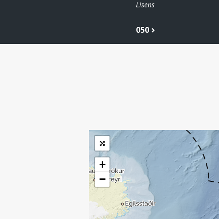
Lisens
050
| ©
Leaflet
|
Kartverket
Inneholder data
under norsk lisens
for offentlige data
(
)
NLOD
tilgjengeliggjort av
Sokkeldirektoratet
+
−