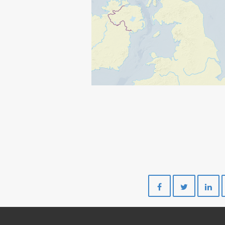
Del
Del
på
på
Facebook
Twitte