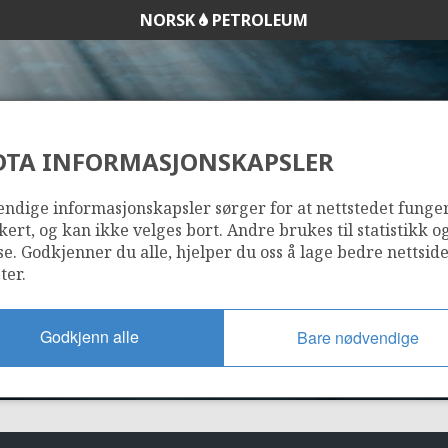
NORSK
PETROLEUM
DTA INFORMASJONSKAPSLER
34/10-8
ndige informasjonskapsler sørger for at nettstedet funge
kert, og kan ikke velges bort. Andre brukes til statistikk o
se. Godkjenner du alle, hjelper du oss å lage bedre nettsid
ter.
Godkjenn alle
Bare nødvendige