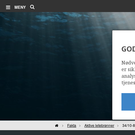
Søk
MENY
GO
Nødve
er sik
analy
tjenes
Hjem
Fakta
Aktive letebrønner
34/10-8