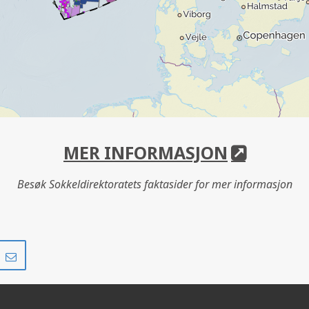
MER INFORMASJON
Besøk Sokkeldirektoratets faktasider for mer informasjon
Del
Del
på
i
r
LinkedIn
e-
post