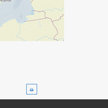
Skriv
ut