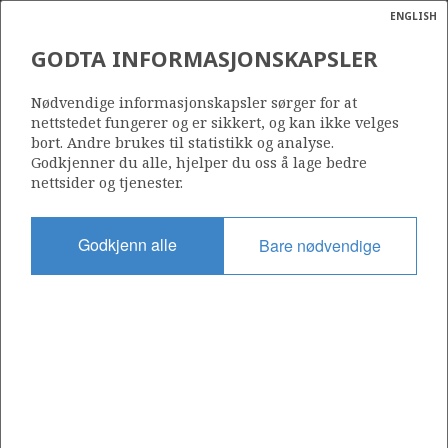
ENGLISH
Søk
N
P
MENY
GODTA INFORMASJONSKAPSLER
Ordlist
Energik
34/3-1 A
Nødvendige informasjonskapsler sørger for at
nettstedet fungerer og er sikkert, og kan ikke velges
bort. Andre brukes til statistikk og analyse.
Godkjenner du alle, hjelper du oss å lage bedre
nettsider og tjenester.
Lisens
373 S
Godkjenn alle
Bare nødvendige
Startdato
10.09.2008
Status
P&A
Fasilitet
BREDFORD DOLPHIN
Operatør: