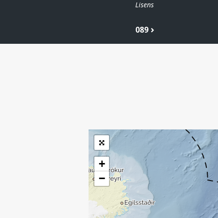
Lisens
089
| ©
Leaflet
|
Kartverket
Inneholder data
under norsk lisens
for offentlige data
(
)
NLOD
tilgjengeliggjort av
Sokkeldirektoratet
+
−