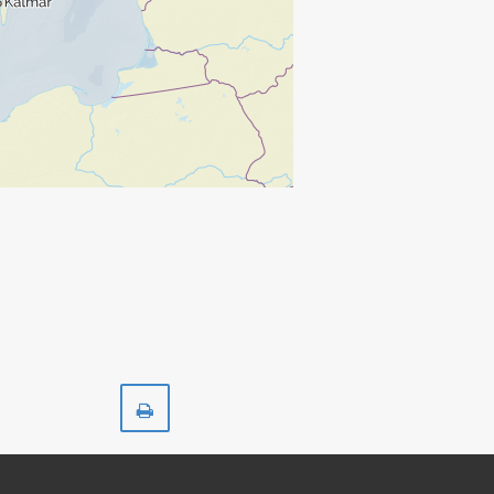
Skriv
ut