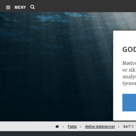
Søk
MENY
GO
Nødve
er sik
analy
tjenes
Hjem
Fakta
Aktive letebrønner
34/7-1