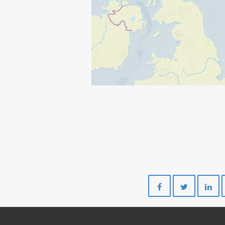
Del
Del
på
på
Facebook
Twitte