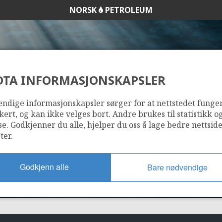
NORSK
PETROLEUM
DTA INFORMASJONSKAPSLER
34/7-1
ndige informasjonskapsler sørger for at nettstedet funge
kert, og kan ikke velges bort. Andre brukes til statistikk o
se. Godkjenner du alle, hjelper du oss å lage bedre nettsid
ter.
Godkjenn alle
Bare nødvendige