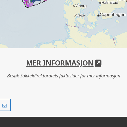
MER INFORMASJON
Besøk Sokkeldirektoratets faktasider for mer informasjon
Del
Del
på
i
r
LinkedIn
e-
post