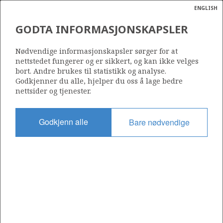
ENGLISH
Søk
N
P
MENY
GODTA INFORMASJONSKAPSLER
Ordlist
Energik
34/7-17
Nødvendige informasjonskapsler sørger for at
nettstedet fungerer og er sikkert, og kan ikke velges
bort. Andre brukes til statistikk og analyse.
Godkjenner du alle, hjelper du oss å lage bedre
nettsider og tjenester.
Lisens
089
Godkjenn alle
Bare nødvendige
Startdato
25.02.1991
Status
P&A
Fasilitet
TREASURE SAGA
Operatør: