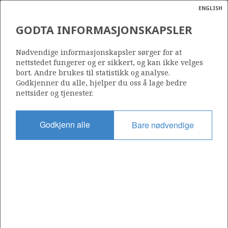
ENGLISH
Søk
N
P
MENY
GODTA INFORMASJONSKAPSLER
Ordlist
Energik
34/7-21 A
Nødvendige informasjonskapsler sørger for at
nettstedet fungerer og er sikkert, og kan ikke velges
bort. Andre brukes til statistikk og analyse.
Godkjenner du alle, hjelper du oss å lage bedre
nettsider og tjenester.
Lisens
089
Godkjenn alle
Bare nødvendige
Startdato
15.12.1992
Status
P&A
Fasilitet
TREASURE SAGA
Operatør: