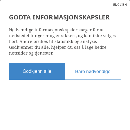
ENGLISH
Søk
N
P
MENY
GODTA INFORMASJONSKAPSLER
Ordlist
Energik
34/7-26 A
Nødvendige informasjonskapsler sørger for at
nettstedet fungerer og er sikkert, og kan ikke velges
bort. Andre brukes til statistikk og analyse.
Godkjenner du alle, hjelper du oss å lage bedre
nettsider og tjenester.
Lisens
089
Godkjenn alle
Bare nødvendige
Startdato
06.02.1998
Status
RE-CLASS TO TEST
Fasilitet
SCARABEO 5
Operatør: